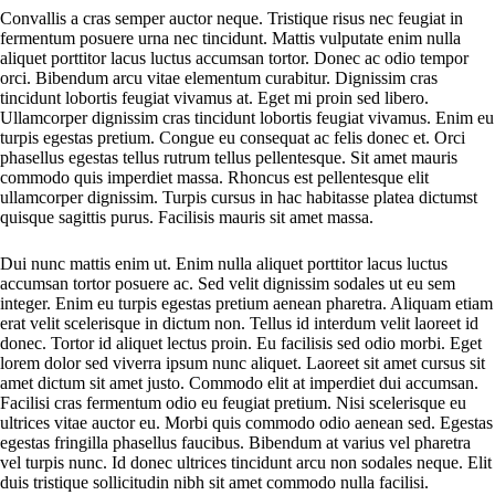
Convallis a cras semper auctor neque. Tristique risus nec feugiat in
fermentum posuere urna nec tincidunt. Mattis vulputate enim nulla
aliquet porttitor lacus luctus accumsan tortor. Donec ac odio tempor
orci. Bibendum arcu vitae elementum curabitur. Dignissim cras
tincidunt lobortis feugiat vivamus at. Eget mi proin sed libero.
Ullamcorper dignissim cras tincidunt lobortis feugiat vivamus. Enim eu
turpis egestas pretium. Congue eu consequat ac felis donec et. Orci
phasellus egestas tellus rutrum tellus pellentesque. Sit amet mauris
commodo quis imperdiet massa. Rhoncus est pellentesque elit
ullamcorper dignissim. Turpis cursus in hac habitasse platea dictumst
quisque sagittis purus. Facilisis mauris sit amet massa.
Dui nunc mattis enim ut. Enim nulla aliquet porttitor lacus luctus
accumsan tortor posuere ac. Sed velit dignissim sodales ut eu sem
integer. Enim eu turpis egestas pretium aenean pharetra. Aliquam etiam
erat velit scelerisque in dictum non. Tellus id interdum velit laoreet id
donec. Tortor id aliquet lectus proin. Eu facilisis sed odio morbi. Eget
lorem dolor sed viverra ipsum nunc aliquet. Laoreet sit amet cursus sit
amet dictum sit amet justo. Commodo elit at imperdiet dui accumsan.
Facilisi cras fermentum odio eu feugiat pretium. Nisi scelerisque eu
ultrices vitae auctor eu. Morbi quis commodo odio aenean sed. Egestas
egestas fringilla phasellus faucibus. Bibendum at varius vel pharetra
vel turpis nunc. Id donec ultrices tincidunt arcu non sodales neque. Elit
duis tristique sollicitudin nibh sit amet commodo nulla facilisi.