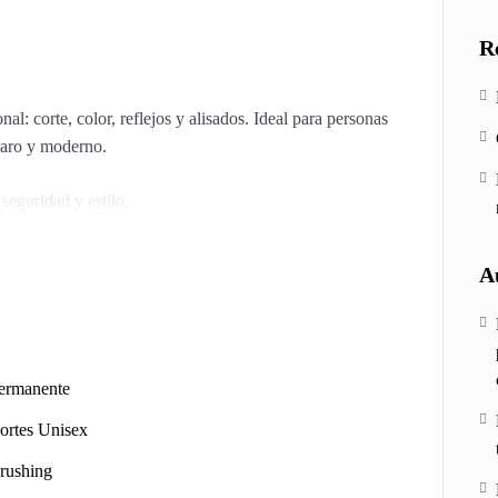
R
l: corte, color, reflejos y alisados. Ideal para personas
claro y moderno.
seguridad y estilo.
ujeres de todas las edades.
dades.
A
quilidad y estilo!
ermanente
ortes Unisex
rushing