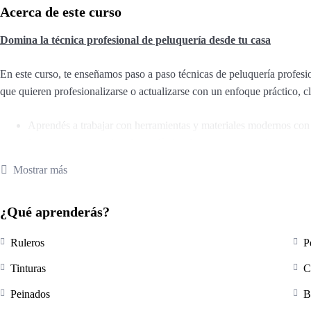
Acerca de este curso
Domina la técnica profesional de peluquería desde tu casa
En este curso, te enseñamos paso a paso técnicas de peluquería profesiona
que quieren profesionalizarse o actualizarse con un enfoque práctico, 
Aprendés a trabajar con herramientas y materiales modernos con 
Instrucciones visuales claras, fáciles de seguir y pensadas para m
Al finalizar, recibís un certificado que respalda tus nuevas habili
Mostrar más
¡Sumate hoy y comenzá tu camino hacia técnicas profesionales con tran
¿Qué aprenderás?
Ruleros
P
Tinturas
C
Peinados
B